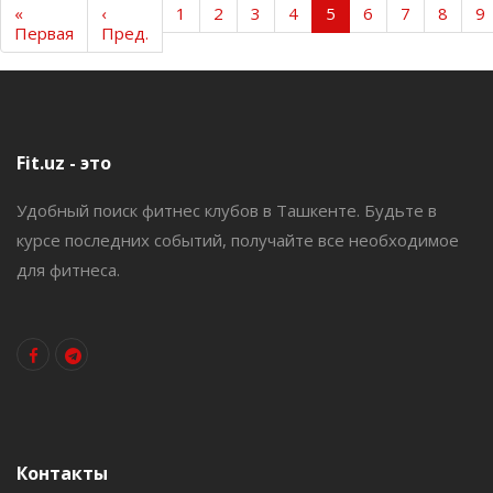
«
‹
1
2
3
4
5
6
7
8
9
Первая
Пред.
Fit.uz - это
Удобный поиск фитнес клубов в Ташкенте. Будьте в
курсе последних событий, получайте все необходимое
для фитнеса.
Контакты