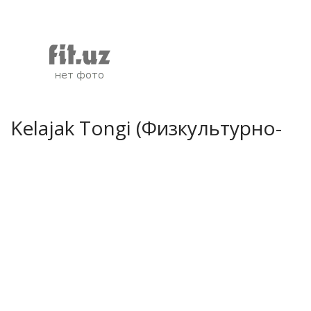
Kelajak Tongi (Физкультурно-
оздоровительный комплекс)
Район:
Сергелийский район
Адрес:
м-в Сергели-II
Телефон:
258-46-40; 258-57-03
Режим работы:
10.00 - 22.00; без перерыва; без
выходных
Бассейн