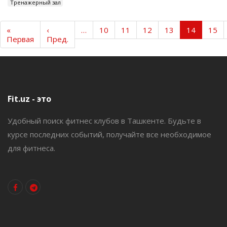
Тренажерный зал
«
‹
…
10
11
12
13
14
15
Первая
Пред.
Fit.uz - это
Удобный поиск фитнес клубов в Ташкенте. Будьте в
курсе последних событий, получайте все необходимое
для фитнеса.