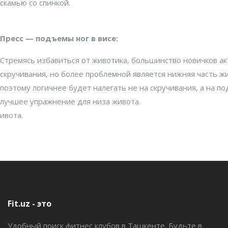
скамью со спинкой.
Пресс — подъемы ног в висе:
Стремясь избавиться от животика, большинство новичков а
скручивания, но более проблемной является нижняя часть жи
поэтому логичнее будет налегать не на скручивания, а на п
лучшее упражнение для низа живота.
ивота.
Fit.uz - это
Удобный поиск фитнес клубов в Ташкенте. Будьте в