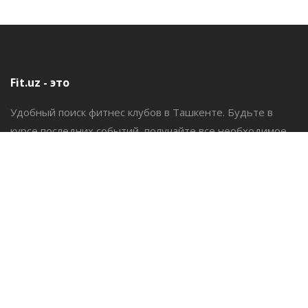
Fit.uz - это
Удобный поиск фитнес клубов в Ташкенте. Будьте в
курсе последних событий, получайте все необходимое
для фитнеса.
Контакты
Email: