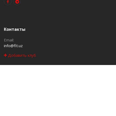
Контакты
Email:
info@fit.uz
Добавить клуб
Навигация
Клубы
Акции
События