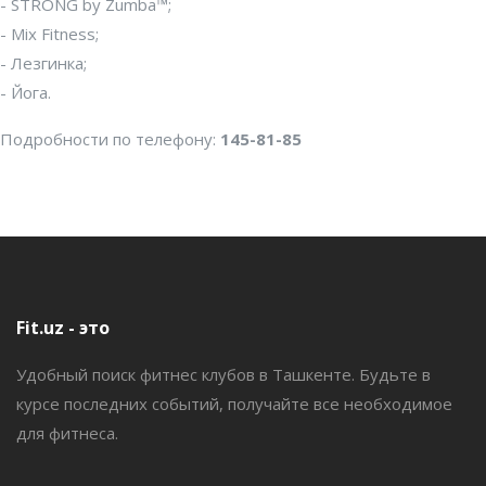
- STRONG by Zumba™;
- Mix Fitness;
- Лезгинка;
- Йога.
Подробности по телефону:
145-81-85
Fit.uz - это
Удобный поиск фитнес клубов в Ташкенте. Будьте в
курсе последних событий, получайте все необходимое
для фитнеса.