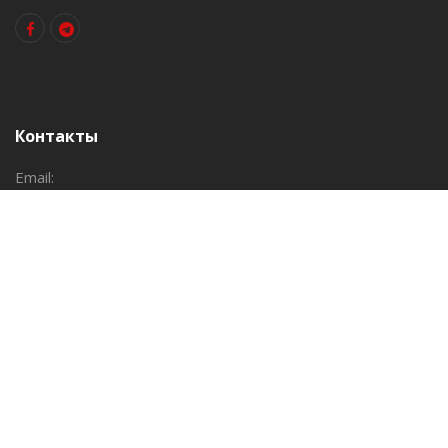
Контакты
Email:
info@fit.uz
Добавить клуб
Навигация
Клубы
Акции
События