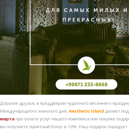
Дорогие друзья, в преддверии чудесного весеннего праздни
Международного женского дня,
Aesthetic Island
делает под
марта
при оплате услуг нашего комплекса или покупке пода
вы получаете приятный бонус в 10%. Наш подарок порадует