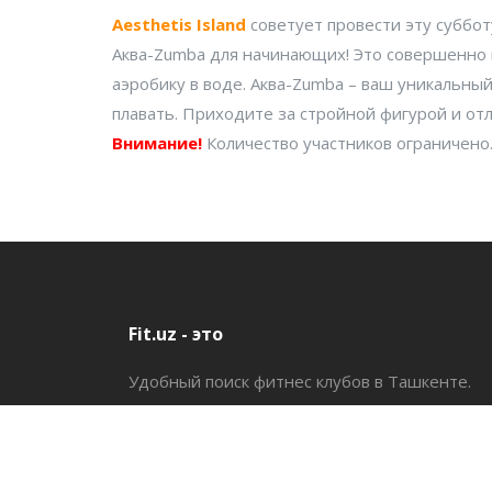
Aesthetis Island
советует провести эту суббо
Аква-Zumba для начинающих! Это совершенно 
аэробику в воде. Аква-Zumba – ваш уникальный
плавать. Приходите за стройной фигурой и от
Внимание!
Количество участников ограничено
Fit.uz - это
Удобный поиск фитнес клубов в Ташкенте.
Будьте в курсе последних событий, получай
все необходимое для фитнеса.