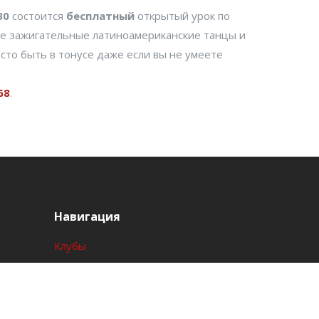
:30
состоится
бесплатный
открытый урок по
бе зажигательные латиноамериканские танцы и
осто быть в тонусе даже если вы не умеете
68
.
Навигация
Клубы
Акции
События