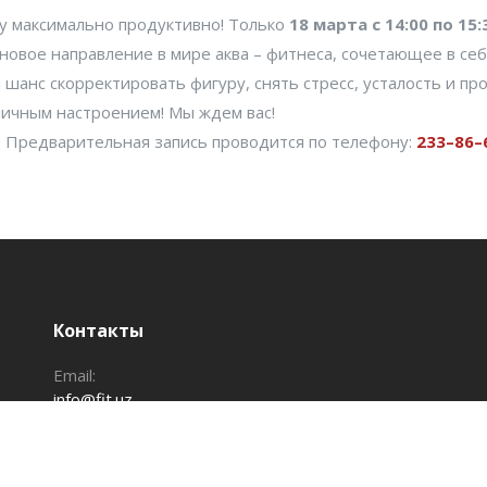
ту максимально продуктивно! Только
18 марта с 14:00 по 15
новое направление в мире аква – фитнеса, сочетающее в се
 шанс скорректировать фигуру, снять стресс, усталость и пр
личным настроением! Мы ждем вас!
. Предварительная запись проводится по телефону:
233–86–
Контакты
Email:
info@fit.uz
те
Добавить клуб