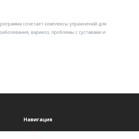
 Программа сочетает комплексы упражнений для
заболевания, варикоз, проблемы с суставами и
Навигация
Клубы