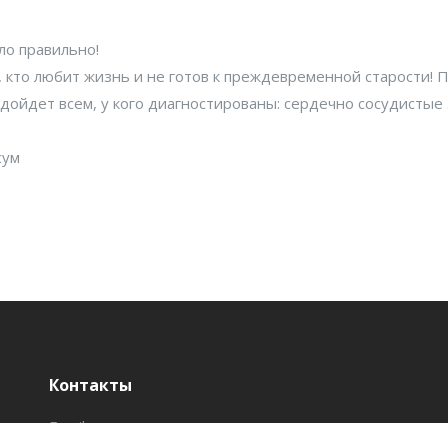
ело правильно!
, кто любит жизнь и не готов к преждевременной старости!
одойдет всем, у кого диагностированы: сердечно сосудистые 
сум
Контакты
Email:
info@fit.uz