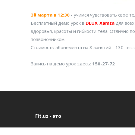
3
0
марта в 12:30
- учимся чувствовать своё т
Бесплатный демо урок в
DLUX_Xamza
для всех
здоровья, красоты и гибкости тела. Отлично п
позвоночником.
Стоимость абонемента на 8 занятий - 130 тыс.
Запись на демо урок здесь:
150-27-72
Fit.uz - это
Удобный поиск фитнес клубов в Ташкенте.