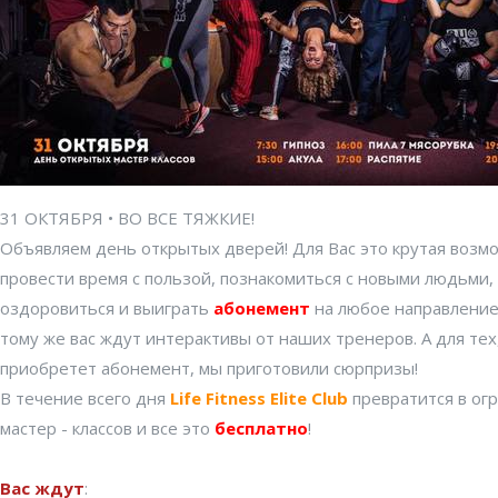
31 ОКТЯБРЯ • ВО ВСЕ ТЯЖКИЕ!
Объявляем день открытых дверей! Для Вас это крутая возм
провести время с пользой, познакомиться с новыми людьми,
оздоровиться и выиграть
абонемент
на любое направление 
тому же вас ждут интерактивы от наших тренеров. А для тех,
приобретет абонемент, мы приготовили сюрпризы!
В течение всего дня
Life Fitness Elit
e Club
превратится в ог
мастер - классов и все это
бесплатно
!
Вас ждут
: