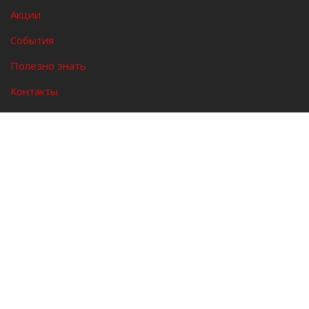
Акции
События
Полезно знать
Контакты
Войти/Зарегистрироваться
©
2026 Fit.uz Все права защищены. Разрешается
использовать материалы сайта только с указанием
ссылки на fit.uz
Политика конфиденциальности