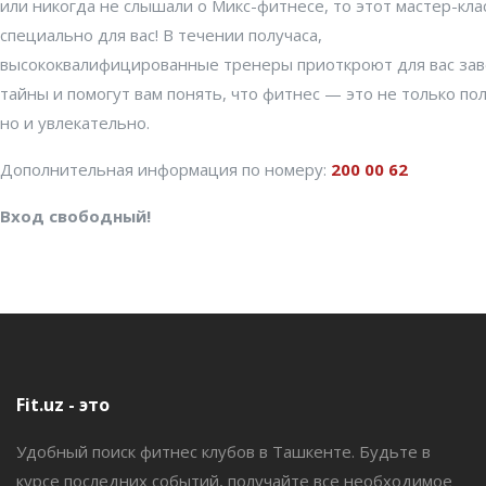
или никогда не слышали о Микс-фитнесе, то этот мастер-кла
специально для вас! В течении получаса,
высококвалифицированные тренеры приоткроют для вас зав
тайны и помогут вам понять, что фитнес — это не только по
но и увлекательно.
Дополнительная информация по номеру:
200 00 62
Вход свободный!
Fit.uz - это
Удобный поиск фитнес клубов в Ташкенте. Будьте в
курсе последних событий, получайте все необходимое