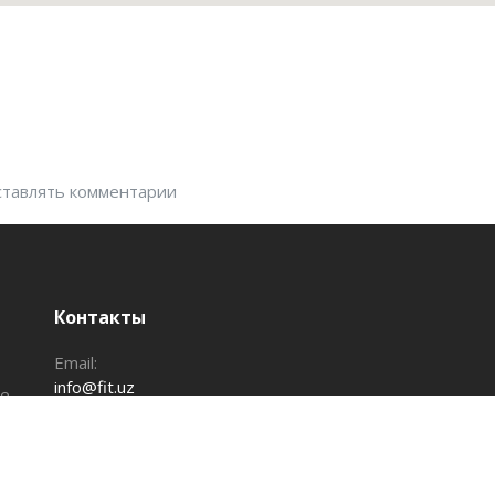
оставлять комментарии
Контакты
Email:
info@fit.uz
те
Добавить клуб