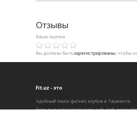
Отзывы
Ваша оценка
Вы должны быть
зарегистрированы
, чтобы 
Fit.uz - это
Удобный поиск фитнес клубов в Ташкенте.
Будьте в курсе последних событий, получай
все необходимое для фитнеса.