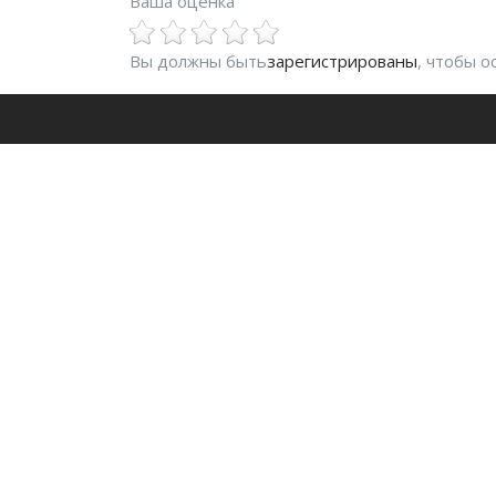
Ваша оценка
Вы должны быть
зарегистрированы
, чтобы 
Fit.uz - это
Удобный поиск фитнес клубов в Ташкенте.
Будьте в курсе последних событий, получай
все необходимое для фитнеса.