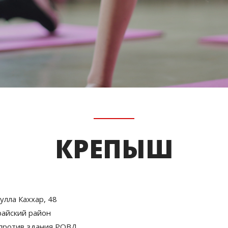
КРЕПЫШ
дулла Каххар, 48
райский район
против здания РОВД