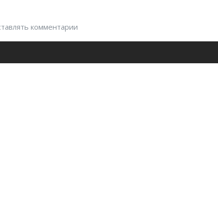
оставлять комментарии
Контакты
Email:
info@fit.uz
те
Добавить клуб