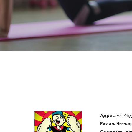
Адрес:
ул. Аб
Район:
Яккаса
Ориентир:
на