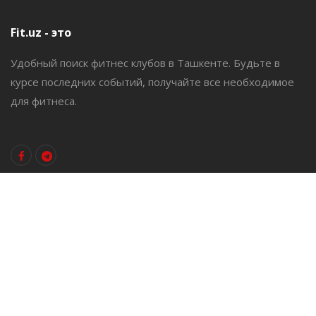
Fit.uz - это
Удобный поиск фитнес клубов в Ташкенте. Будьте в
курсе последних событий, получайте все необходимое
для фитнеса.
Контакты
Email:
info@fit.uz
Добавить клуб