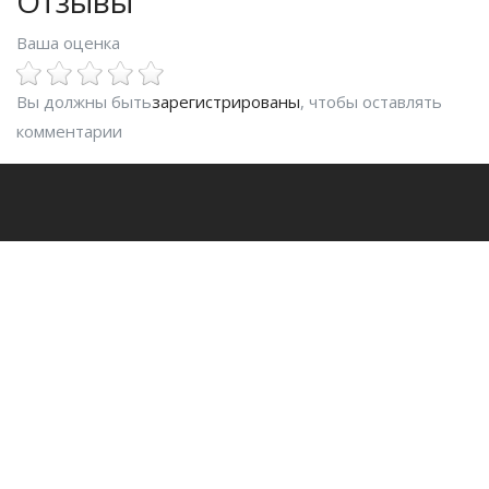
Отзывы
Ваша оценка
Вы должны быть
зарегистрированы
, чтобы оставлять
комментарии
Fit.uz - это
Удобный поиск фитнес клубов в Ташкенте. Будьте в
курсе последних событий, получайте все необходимое
для фитнеса.