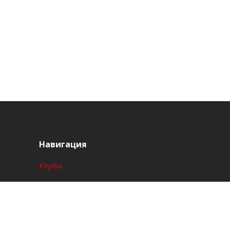
Навигация
Клубы
Акции
События
Полезно знать