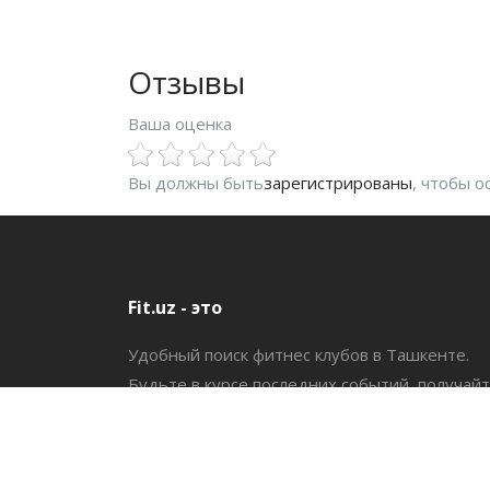
Отзывы
Ваша оценка
Вы должны быть
зарегистрированы
, чтобы 
Fit.uz - это
Удобный поиск фитнес клубов в Ташкенте.
Будьте в курсе последних событий, получай
все необходимое для фитнеса.