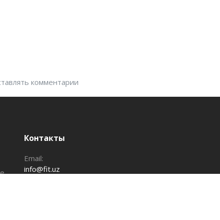
оставлять комментарии
Контакты
Email:
info@fit.uz
те
Добавить клуб