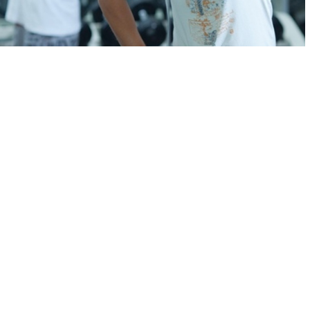
Отзывы
Ваша оценка
Вы должны быть
зарегистрированы
, чтобы 
Fit.uz - это
Удобный поиск фитнес клубов в Ташкенте.
Будьте в курсе последних событий, получай