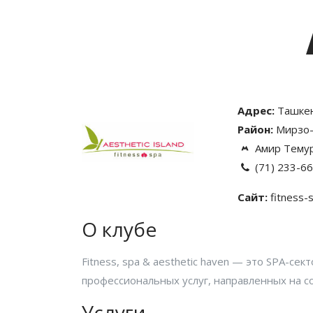
Адрес:
Ташкен
Район:
Мирзо-
Амир Тему
(71) 233-6
Сайт:
fitness-
О клубе
Fitness, spa & aesthetic haven — это SPA-се
профессиональных услуг, направленных на 
Услуги