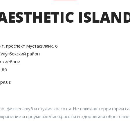
AESTHETIC ISLAN
т, проспект Мустакиллик, 6
Улугбекский район
р хиёбони
6-66
spa.uz
ктор, фитнес-клуб и студия красоты. Не покидая территории с
сохранение и преумножение красоты и здоровья и обретение