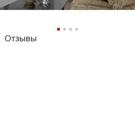
Отзывы
Ваша оценка
Вы должны быть
зарегистрированы
, чтобы оставлять
комментарии
Fit.uz - это
Удобный поиск фитнес клубов в Ташкенте. Будьте в
курсе последних событий, получайте все необходимое