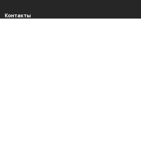
Контакты
Email:
info@fit.uz
Добавить клуб
Навигация
Клубы
Акции
События
Полезно знать
Контакты