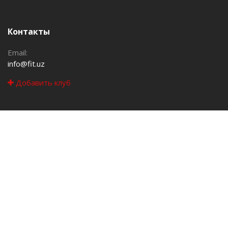
Контакты
Email:
info@fit.uz
Добавить клуб
Навигация
Клубы
Акции
События
Полезно знать
Контакты